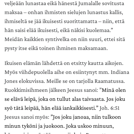
veljeään lunastaa eikä hänestä Jumalalle sovitusta
maksaa – onhan ihmisten sielujen lunastus kallis,
ihmiseltä se jää ikuisesti suorittamatta – niin, että
hän saisi elää ikuisesti, eikä näkisi kuolemaa.”
Meidän kaikkien syntivelka on niin suuri, ettei sitä
pysty itse eikä toinen ihminen maksamaan.
Ikuisen elämän lähdettä on etsitty kautta aikojen.
Myös viihdepuolella aihe on esiintynyt mm. Indiana
Jones elokuvissa. Meille se on tarjolla Raamatussa.
Ruokkimisihmeen jälkeen Jeesus sanoi: ”
Minä olen
se elävä leipä, joka on tullut alas taivaasta. Jos joku
syö tätä leipää, hän elää iankaikkisesti.”
Joh. 6:51
Jeesus sanoi myös:
”Jos joku janoaa, niin tulkoon
minun tyköni ja juokoon.
Joka uskoo minuun,